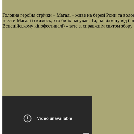
Головна героїня стрічки – Магалі – живе на березі Рони та вол
звести Магалі із кимось, хто би їх пасував. Та, на відміну від
Венеційському кінофестивалі) – зате зі справжнім святом збор