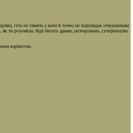
думку, геть не тямить у вині й точно не відповідає очікуванням
і, як ти розумієш, буде багато драми, розчарувань, суперництва
льним варіантом.