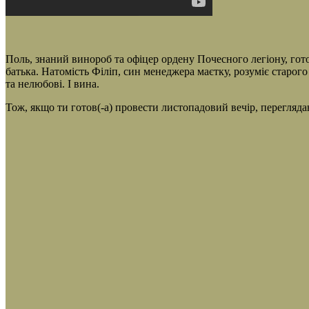
Поль, знаний винороб та офіцер ордену Почесного легіону, гото
батька. Натомість Філіп, син менеджера маєтку, розуміє старого
та нелюбові. І вина.
Тож, якщо ти готов(-а) провести листопадовий вечір, перегляда