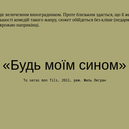
одіє величезним виноградником. Проте близьким здається, що її 
 більшості комедій такого жанру, сюжет обійдеться без кліше (нед
у врожаю наприкінці.
«Будь моїм сином»
Tu seras mon fils, 2011, реж. Жиль Легран