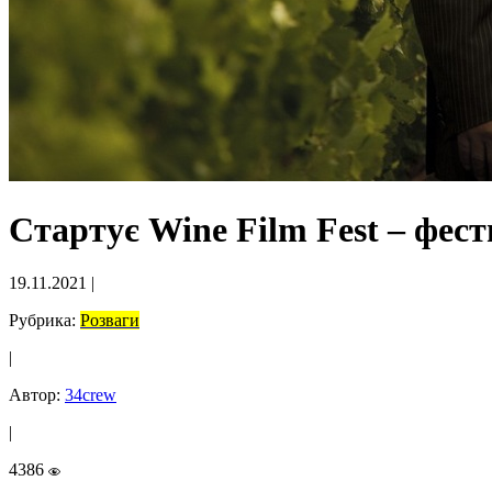
Стартує Wine Film Fest – фес
19.11.2021
|
Рубрика:
Розваги
|
Автор:
34crew
|
4386