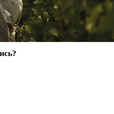
тись?