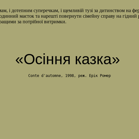
мам, і дотепним суперечкам, і щемливій тузі за дитинством на фер
инний маєток та нарешті повернути сімейну справу на гідний рів
 кращими за потрібної витримки.
«Осіння казка»
Conte d'automne, 1998, реж. Ерік Ромер