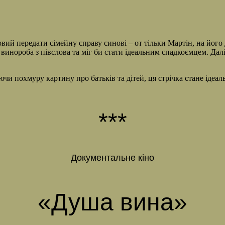
вий передати сімейну справу синові – от тільки Мартін, на його 
 винороба з півслова та міг би стати ідеальним спадкоємцем. Дал
ючи похмуру картину про батьків та дітей, ця стрічка стане ідеа
***
Документальне кіно
«Душа вина»