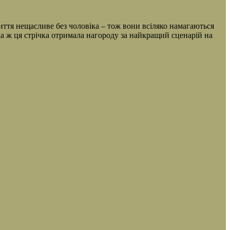
життя нещасливе без чоловіка – тож вони всіляко намагаються
арма ж ця стрічка отримала нагороду за найкращий сценарій на