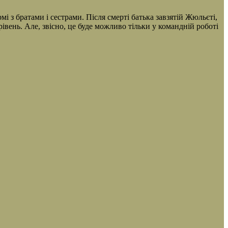
мі з братами і сестрами. Після смерті батька завзятій Жюльєті,
ень. Але, звісно, це буде можливо тільки у командній роботі