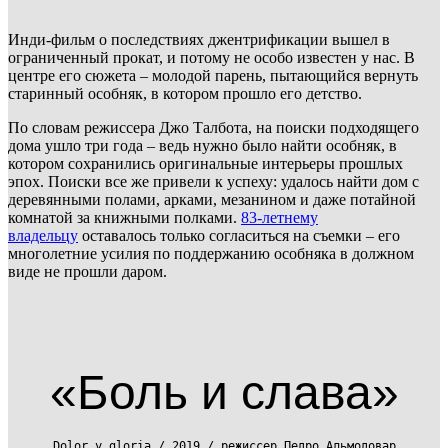
Инди-фильм о последствиях джентрификации вышел в
ограниченный прокат, и потому не особо известен у нас. В
центре его сюжета – молодой парень, пытающийся вернуть
старинный особняк, в котором прошло его детство.
По словам режиссера Джо Талбота, на поиски подходящего
дома ушло три года – ведь нужно было найти особняк, в
котором сохранились оригинальные интерьеры прошлых
эпох. Поиски все же привели к успеху: удалось найти дом с
деревянными полами, арками, мезанином и даже потайной
комнатой за книжными полками.
83-летнему
владельцу
оставалось только согласиться на съемки – его
многолетние усилия по поддержанию особняка в должном
виде не прошли даром.
«Боль и слава»
Dolor y gloria / 2019 / режиссер Педро Альмодовар