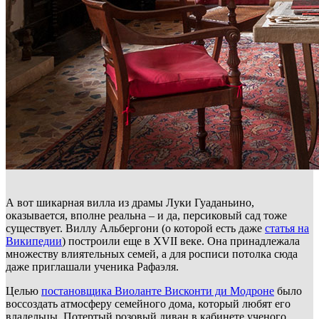
А вот шикарная вилла из драмы Луки Гуаданьино,
оказывается, вполне реальна – и да, персиковый сад тоже
существует. Виллу Альбергони (о которой есть даже
статья на
Википедии
) построили еще в XVII веке. Она принадлежала
множеству влиятельных семей, а для росписи потолка сюда
даже приглашали ученика Рафаэля.
Целью
постановщика Виоланте Висконти ди Модроне
было
воссоздать атмосферу семейного дома, который любят его
владельцы. Потертый розовый диван в кабинете ученого,