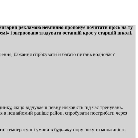
а книгарня рекламою невпинно пропонує почитати щось на ту
емі» і знервовано згадувати останній крос у старшій школі.
авлення, бажання спробувати й багато питань водночас?
инку, якщо відчуваєш певну ніяковість під час тренувань.
 в незнайомий раніше район, спробувати пострибати через
ртні температурні умови в будь-яку пору року та можливість