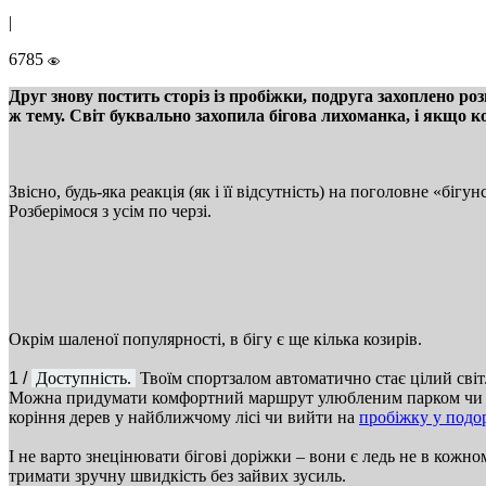
|
6785
Друг знову постить сторіз із пробіжки, подруга захоплено 
ж тему. Світ буквально захопила бігова лихоманка, і якщо к
Звісно, будь-яка реакція (як і її відсутність) на поголовне «б
Розберімося з усім по черзі.
Окрім шаленої популярності, в бігу є ще кілька козирів.
1 /
Доступність.
Твоїм спортзалом автоматично стає цілий світ
Можна придумати комфортний маршрут улюбленим парком чи наб
коріння дерев у найближчому лісі чи вийти на
пробіжку у подо
І не варто знецінювати бігові доріжки – вони є ледь не в кожн
тримати зручну швидкість без зайвих зусиль.