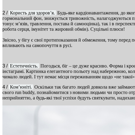
2 /
Користь для здоров’я.
Будь-яке кардіонавантаження, до яког
гормональний фон, знижується тривожність, налагоджуються про
тонус м’язів, травлення, постава й самооцінка), так і в перспекти
робота серця, імунітет та жировий обмін). Суцільні плюси!
Звісно, у бігу є свої протипоказання й обмеження, тому перед п
впливають на самопочуття в русі.
3 /
Естетичність.
Погодься, біг – це дуже красиво. Форма і кро
інстаграмі. Картинка елегантного польоту над набережною, коли
чимало людей. І тут немає місця переживанням щодо «не такої»
4 /
Ком’юніті.
Оскільки так багато людей довкола вже займаються
свого run buddy, познайомитися з новими людьми чи просто отрим
неприйняттю, а будь-які твої успіхи будуть святкувати, надихаю