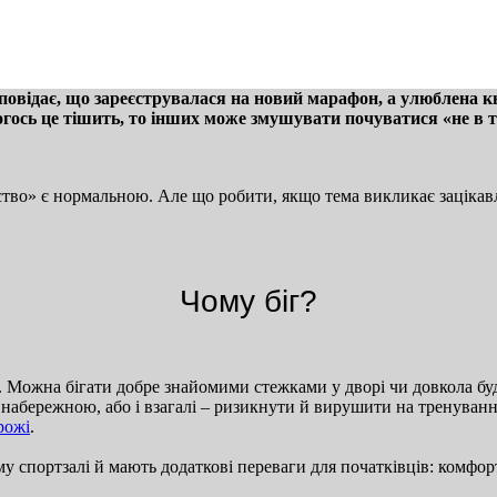
розповідає, що зареєструвалася на новий марафон, а улюблен
огось це тішить, то інших може змушувати почуватися «не в т
ігунство» є нормальною. Але що робити, якщо тема викликає зацік
Чому біг?
. Можна бігати добре знайомими стежками у дворі чи довкола буд
ережною, або і взагалі – ризикнути й вирушити на тренування
рожі
.
ому спортзалі й мають додаткові переваги для початківців: комфо