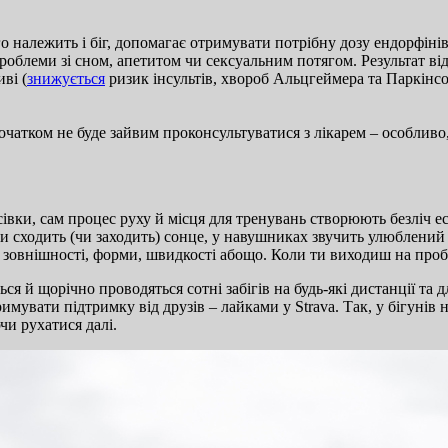
о належить і біг, допомагає отримувати потрібну дозу ендорфіні
блеми зі сном, апетитом чи сексуальним потягом. Результат від
ві (
знижується
ризик інсультів, хвороб Альцгеймера та Паркінсо
очатком не буде зайвим проконсультуватися з лікарем – особливо,
сівки, сам процес руху й місця для тренувань створюють безліч е
 сходить (чи заходить) сонце, у навушниках звучить улюблений т
 зовнішності, форми, швидкості абощо. Коли ти виходиш на пробіж
 й щорічно проводяться сотні забігів на будь-які дистанції та д
увати підтримку від друзів – лайками у Strava. Так, у бігунів н
чи рухатися далі.