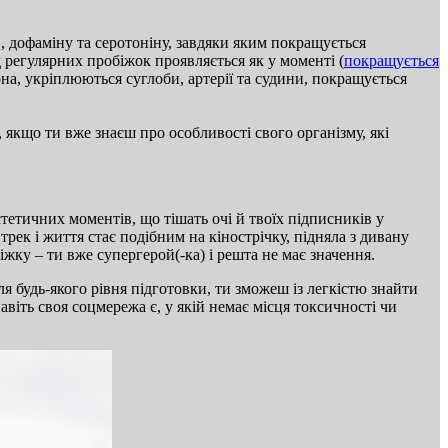
в, дофаміну та серотоніну, завдяки яким покращується
 регулярних пробіжок проявляється як у моменті (
покращується
на, укріплюються суглоби, артерії та судини, покращується
 якщо ти вже знаєш про особливості свого організму, які
стетичних моментів, що тішать очі й твоїх підписників у
рек і життя стає подібним на кінострічку, підняла з дивану
ку – ти вже супергерой(-ка) і решта не має значення.
ля будь-якого рівня підготовки, ти зможеш із легкістю знайти
авіть своя соцмережа є, у якій немає місця токсичності чи