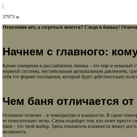
|
37973
Отопления нет, а согреться хочется? Сходи в баньку! Отвечае
Начнем с главного: кому
Кроме очищения и расслабления, банька – это еще и немалый с
нервной системы, нестабильным артериальным давлением, гри
себя тот формат посещения, который будет действительно поле
Чем баня отличается от
Основное отличие – в температуре и влажности. В сауне темпе
ее относительно легко. Сауна подойдет тем, кто хочет просто с
баня – это твой выбор. Здесь показатель влажности может дос
активность.