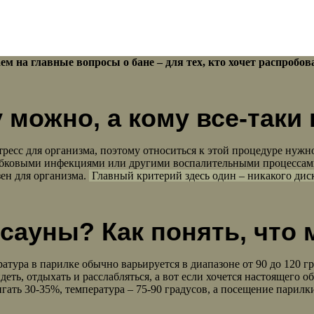
м на главные вопросы о бане – для тех, кто хочет распробоват
 можно, а кому все-таки
тресс для организма, поэтому относиться к этой процедуре нуж
бковыми инфекциями или другими воспалительными процессами н
зен для организма.
Главный критерий здесь один – никакого ди
 сауны? Как понять, что
ратура в парилке обычно варьируется в диапазоне от 90 до 120 
идеть, отдыхать и расслабляться, а вот если хочется настоящего
тигать 30-35%, температура – 75-90 градусов, а посещение пари