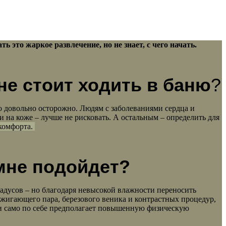
ь это жаркое развлечение, но не знает, с чего начать.
 не стоит ходить в баню
?
но довольно осторожно. Людям с заболеваниями сердца и
а коже – лучше не рисковать. А остальным – определить для
скомфорта.
 мне подойдет?
градусов – но благодаря невысокой влажности переносить
 обжигающего пара, березового веника и контрастных процедур,
лки само по себе предполагает повышенную физическую