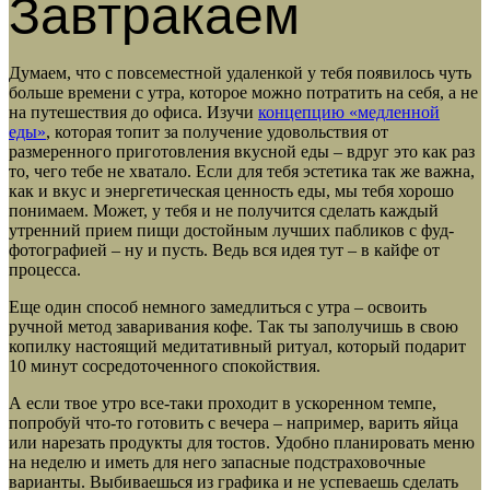
Завтракаем
Думаем, что с повсеместной удаленкой у тебя появилось чуть
больше времени с утра, которое можно потратить на себя, а не
на путешествия до офиса. Изучи
концепцию «медленной
еды»
, которая топит за получение удовольствия от
размеренного приготовления вкусной еды – вдруг это как раз
то, чего тебе не хватало. Если для тебя эстетика так же важна,
как и вкус и энергетическая ценность еды, мы тебя хорошо
понимаем. Может, у тебя и не получится сделать каждый
утренний прием пищи достойным лучших пабликов с фуд-
фотографией – ну и пусть. Ведь вся идея тут – в кайфе от
процесса.
Еще один способ немного замедлиться с утра – освоить
ручной метод заваривания кофе. Так ты заполучишь в свою
копилку настоящий медитативный ритуал, который подарит
10 минут сосредоточенного спокойствия.
А если твое утро все-таки проходит в ускоренном темпе,
попробуй что-то готовить с вечера – например, варить яйца
или нарезать продукты для тостов. Удобно планировать меню
на неделю и иметь для него запасные подстраховочные
варианты. Выбиваешься из графика и не успеваешь сделать