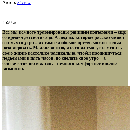
Автор:
34crew
|
4550
Все мы немного травмированы ранними подъемами – еще
со времен детского сада. А людям, которые рассказывают
о том, что утро – их самое любимое время, можно только
позавидовать. Маловероятно, что совы смогут изменить
свою жизнь настолько радикально, чтобы проникнуться
подъемами в пять часов, но сделать свое утро – а
соответственно и жизнь – немного комфортнее вполне
возможно.