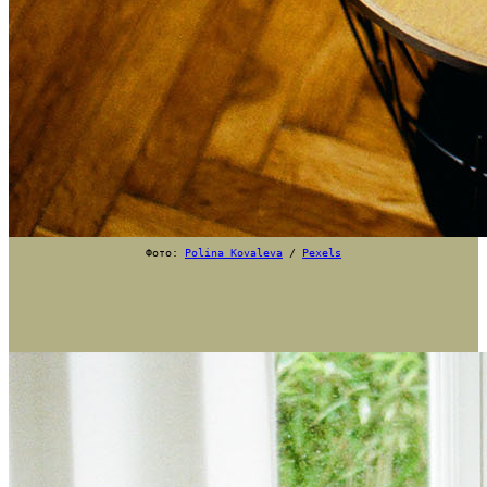
Фото:
Polina Kovaleva
/
Pexels