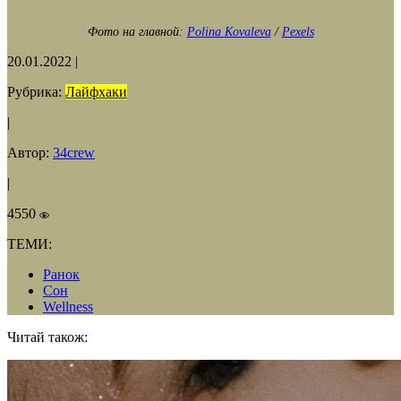
Фото на главной:
Polina Kovaleva
/
Pexels
20.01.2022
|
Рубрика:
Лайфхаки
|
Автор:
34crew
|
4550
ТЕМИ:
Ранок
Сон
Wellness
Читай також: