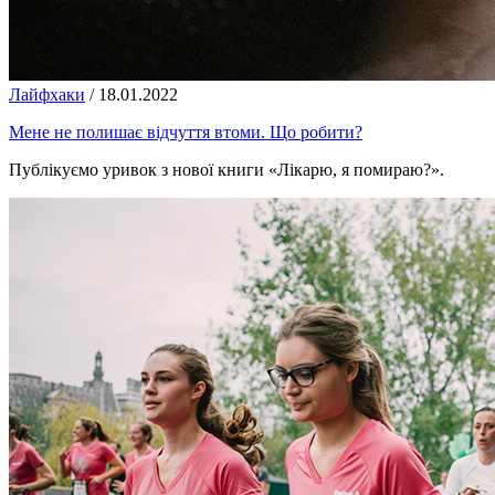
Лайфхаки
/
18.01.2022
Мене не полишає відчуття втоми. Що робити?
Публікуємо уривок з нової книги «Лікарю, я помираю?».