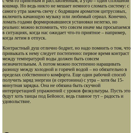
с чем-то приятным и расслабленным, а утро – один сплошной
кошмар. Но ведь никто не мешает немного сломать систему: с
самого утра зажечь свечу с бодрящим ароматом цитрусовых,
включить качающую музыку или любимый сериал. Конечно,
ломать годами формировавшиеся установки нелегко, но
реально: можно вспомнить, что совсем иначе мы просыпаемся
в ситуациях, когда нас ожидает что-то приятное – например,
когда летим в отпуск.
Контрастный душ отлично бодрит, но надо помнить о том, что
привыкать к нему следует постепенно: первое время контраст
между температурой воды должен быть совсем
незначительным. А потом можно постепенно наращивать
разницу между холодной и горячей водой – но обязательно в
пределах собственного комфорта. Еще один рабочий способ
получить заряд энергии (и серотонина) с утра – хотя бы 15-
минутная зарядка. Она не обязана быть скучной
интерпретацией упражнений с уроков физкультуры. Пусть это
будут хоть танцы под Бейонсе, ведь главное тут – радость и
удовольствие.