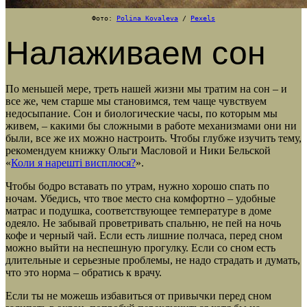
Фото:
Polina Kovaleva
/
Pexels
Налаживаем сон
По меньшей мере, треть нашей жизни мы тратим на сон – и
все же, чем старше мы становимся, тем чаще чувствуем
недосыпание. Сон и биологические часы, по которым мы
живем, – какими бы сложными в работе механизмами они ни
были, все же их можно настроить. Чтобы глубже изучить тему,
рекомендуем книжку Ольги Масловой и Ники Бельской
«
Коли я нарешті висплюся?
».
Чтобы бодро вставать по утрам, нужно хорошо спать по
ночам. Убедись, что твое место сна комфортно – удобные
матрас и подушка, соответствующее температуре в доме
одеяло. Не забывай проветривать спальню, не пей на ночь
кофе и черный чай. Если есть лишние полчаса, перед сном
можно выйти на неспешную прогулку. Если со сном есть
длительные и серьезные проблемы, не надо страдать и думать,
что это норма – обратись к врачу.
Если ты не можешь избавиться от привычки перед сном