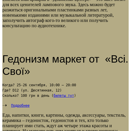
для всех ценителей лампового звука. Здесь можно будет
разжиться оригинальными пластинками разных лет,
новенькими изданиями или музыкальной литературой,
заполучить автограф кого-то великого или получить
консультацию по аудиотехнике.
Гедонизм маркет от «Всі.
Свої»
Когда? 25-26 сентября, 10:00 – 20:00
Где? D12 (ул. Десятинная, 12)
Сколько? 100 грн в день (
билеты тут
)
Подробнее
Еда, напитки, книги, картины, одежда, аксессуары, текстиль,
керамика – гедонисток, гедонистов и тех, кто только
планирует ими стать, ждут аж четыре этажа красоты и
эстетики. На маркете есть чем заняться и кроме шопинга: