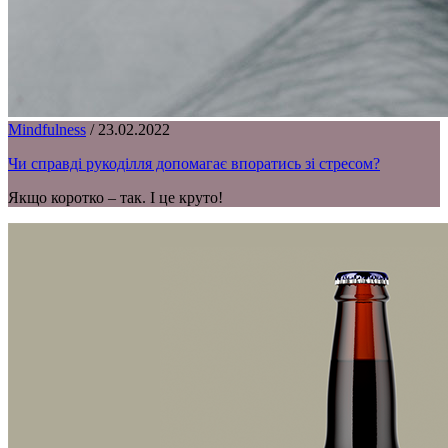
Mindfulness
/
23.02.2022
Чи справді рукоділля допомагає впоратись зі стресом?
Якщо коротко – так. І це круто!