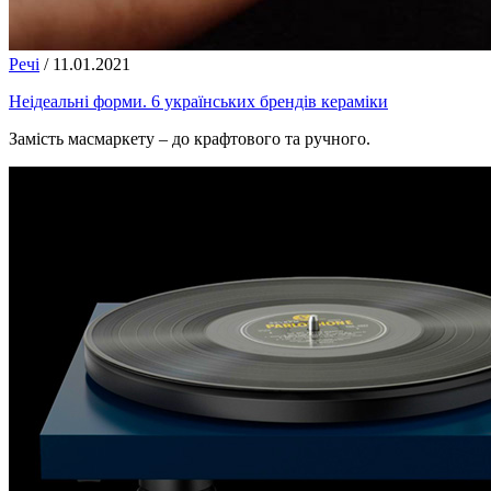
Речі
/
11.01.2021
Неідеальні форми. 6 українських брендів кераміки
Замість масмаркету – до крафтового та ручного.