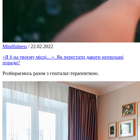
Mindfulness
/
22.02.2022
«Я б на твоєму місці…». Як перестати давати непрохані
поради?
Розбираємось разом з гештальт-терапевткою.