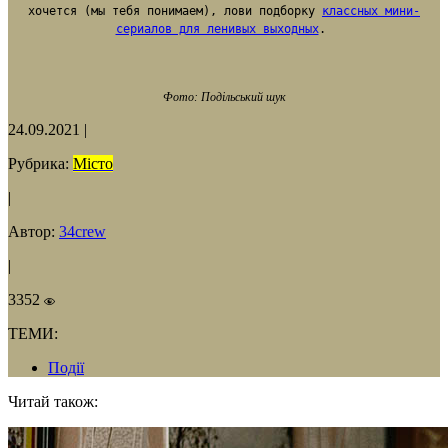
хочется (мы тебя понимаем), лови подборку
классных мини-
сериалов для ленивых выходных
.
Фото: Подільський шук
24.09.2021
|
Рубрика:
Місто
|
Автор:
34crew
|
3352
ТЕМИ:
Події
Читай також: