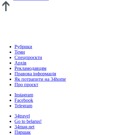
Рубрики
Теми
Спецпроєкти
Архів
Рекламодавцям
Правова інформація
Як потрапити на 34home
Про проєкт
Instagram
Facebook
Telegram
34travel
Go to belarus!
34mag.net
Пяршак