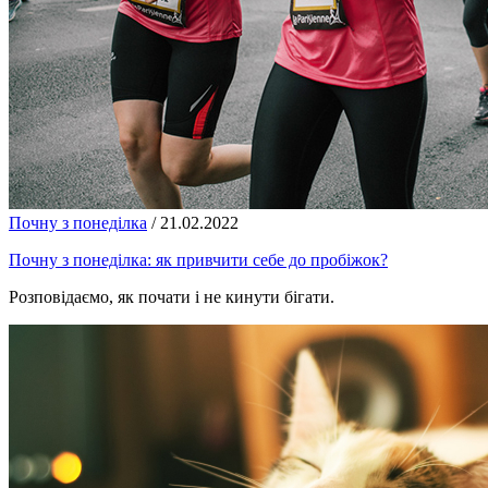
Почну з понеділка
/
21.02.2022
Почну з понеділка: як привчити себе до пробіжок?
Розповідаємо, як почати і не кинути бігати.