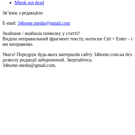
Minsk not dead
Зв’язок з редакцією
E-mail:
34home.media@gmail.com
Знайшов / знайшла помилку у статті?
Виділи неправильний фрагмент тексту, натисни Ctrl + Enter – і
ми виправимо.
Увага! Передрук будь-яких матеріалів сайту 34home.com.ua без
дозволу редакції заборонений. Звертайтесь:
34home.media@gmail.com.