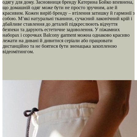
одягу для дому. Засновниця бренду Катерина Бойко впевнена,
що домашній одяг може бути не просто зручним, але й
красивим. Кожен виріб бренду – втілення затишку й гармонії з
собою. М’які натуральні тканини, сучасний лаконічний крій і
дбайливе ставлення до деталей підкреслюють відчуття
безпеки та дарують естетичне задоволення. У піжамних
наборах і сорочках Balcony garment можна однаково красиво
лежати на дивані й дивитися серіали або працювати
дистанційно та не боятися бути зненацька захопленою
відеомітингом.