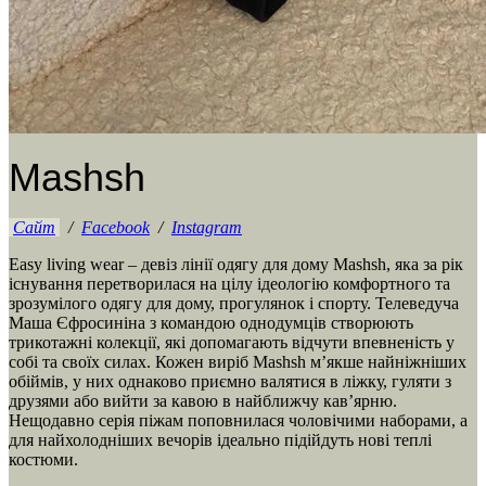
Mashsh
Сайт
/
Facebook
/
Instagram
Easy living wear – девіз лінії одягу для дому Mashsh, яка за рік
існування перетворилася на цілу ідеологію комфортного та
зрозумілого одягу для дому, прогулянок і спорту. Телеведуча
Маша Єфросиніна з командою однодумців створюють
трикотажні колекції, які допомагають відчути впевненість у
собі та своїх силах. Кожен виріб Mashsh м’якше найніжніших
обіймів, у них однаково приємно валятися в ліжку, гуляти з
друзями або вийти за кавою в найближчу кав’ярню.
Нещодавно серія піжам поповнилася чоловічими наборами, а
для найхолодніших вечорів ідеально підійдуть нові теплі
костюми.