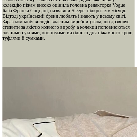
колекцію піжам високо оцінила головна редакторка Vogue
Italia Франка Соццані, назвавши Sleeper відкриттям місяця.
Відтоді український бренд люблять і знають у всьому світі.
Зараз компанія володіє власним виробництвом, що дозволяє
стежити за якістю кожного виробу, а колекції поповнюються
лляними сукнями, костюмами вихідного дня піжамного крою,
туфлями й сумками.