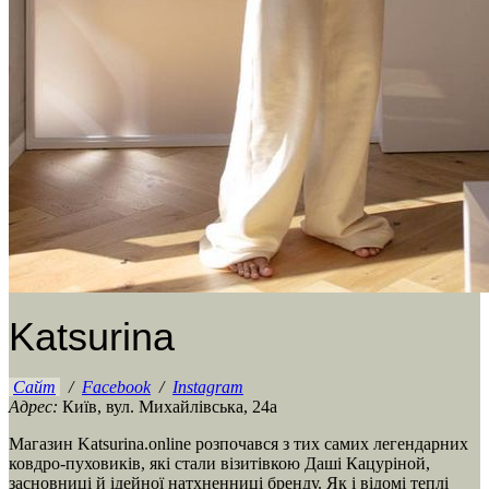
Katsurina
Сайт
/
Facebook
/
Instagram
Адрес:
Київ, вул. Михайлівська, 24а
Магазин Katsurina.online розпочався з тих самих легендарних
ковдро-пуховиків, які стали візитівкою Даші Кацуріной,
засновниці й ідейної натхненниці бренду. Як і відомі теплі