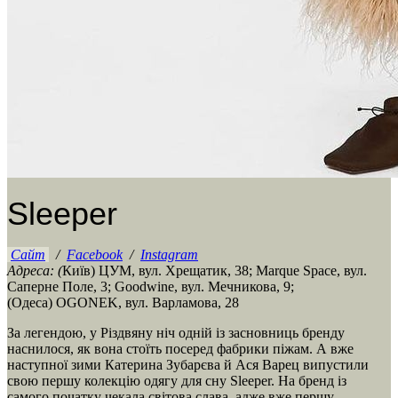
Sleeper
Сайт
/
Facebook
/
Instagram
Адреса: (
Київ) ЦУМ, вул. Хрещатик, 38; Marque Space, вул.
Саперне Поле, 3; Goodwine, вул. Мечникова, 9;
(Одеса) OGONEK, вул. Варламова, 28
За легендою, у Різдвяну ніч одній із засновниць бренду
наснилося, як вона стоїть посеред фабрики піжам. А вже
наступної зими Катерина Зубарєва й Ася Варец випустили
свою першу колекцію одягу для сну Sleeper. На бренд із
самого початку чекала світова слава, адже вже першу