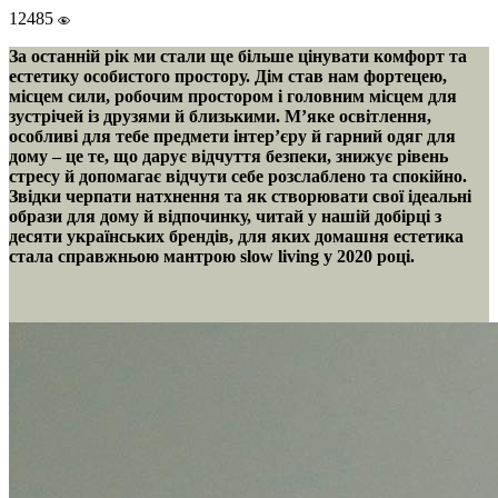
12485
За останній рік ми стали ще більше цінувати комфорт та
естетику особистого простору. Дім став нам фортецею,
місцем сили, робочим простором і головним місцем для
зустрічей із друзями й близькими. М’яке освітлення,
особливі для тебе предмети інтер’єру й гарний одяг для
дому – це те, що дарує відчуття безпеки, знижує рівень
стресу й допомагає відчути себе розслаблено та спокійно.
Звідки черпати натхнення та як створювати свої ідеальні
образи для дому й відпочинку, читай у нашій добірці з
десяти українських брендів, для яких домашня естетика
стала справжньою мантрою slow living у 2020 році.