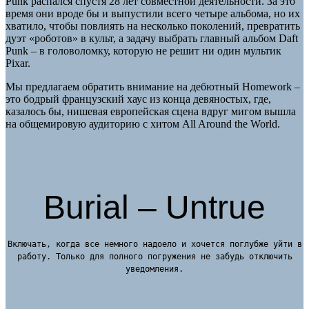
Punk распался спустя 28 лет совместной деятельности. За это
время они вроде бы и выпустили всего четыре альбома, но их
хватило, чтобы повлиять на несколько поколений, превратить
дуэт «роботов» в культ, а задачу выбрать главный альбом Daft
Punk – в головоломку, которую не решит ни один мультик
Pixar.
Мы предлагаем обратить внимание на дебютный Homework –
это бодрый французский хаус из конца девяностых, где,
казалось бы, нишевая европейская сцена вдруг мигом вышла
на общемировую аудиторию с хитом All Around the World.
Burial – Untrue
Включать, когда все немного надоело и хочется поглубже уйти в
работу. Только для полного погружения не забудь отключить
уведомления.