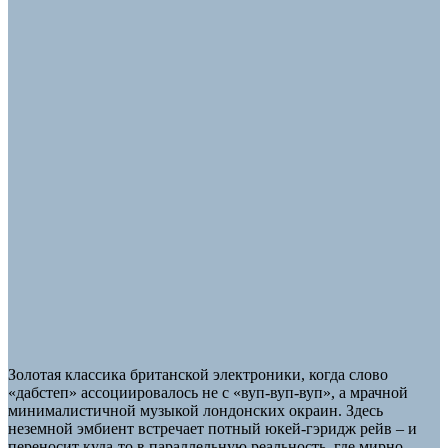
Золотая классика британской электроники, когда слово
«дабстеп» ассоциировалось не с «вуп-вуп-вуп», а мрачной
минималистичной музыкой лондонских окраин. Здесь
неземной эмбиент встречает потный юкей-гэридж рейв – и
переносит куда-то в параллельную реальность, где мирно