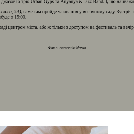
туп джазовго тріо Urban Gyps та Anyanya & Jazz Band. І, що найва
ського, 5А)
, саме там пройде чаювання у весняному саду. Зустріч 
буде о 15:00.
аді центром міста, або ж тільки з доступом на фестиваль та вечі
Фото: retrocruise.kiev.ua