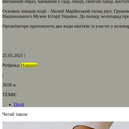
вінтажний образ, чаювання у саду, лекції, свінгові танці, вис
Основна локація події – Малий Маріїнський палац
(вул. Грушев
Національного Музею Історії України. До палацу велопарад при
Організатори пропонують два види квитків: із участю у велопар
25.05.2021
|
Рубрика:
Новини
|
3018
ТЕМИ:
Події
Читай також: