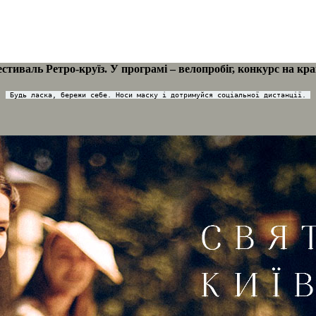
тиваль Ретро-круїз. У програмі – велопробіг, конкурс на к
Будь ласка, бережи себе. Носи маску і дотримуйся соціальної дистанції.