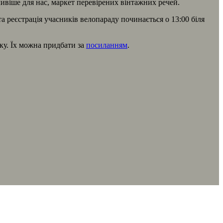
жливіше для нас, маркет перевірених вінтажних речей.
та реєстрація учасників велопараду починається о 13:00 біля
рку. Їх можна придбати за
посиланням
.