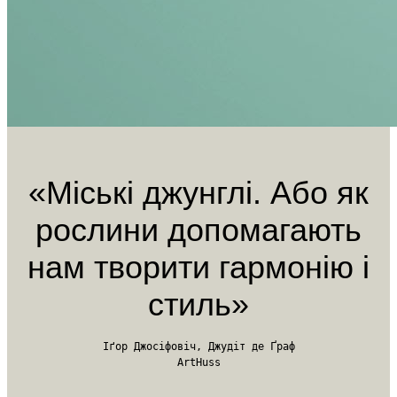
«Міські джунглі. Або як
рослини допомагають
нам творити гармонію і
стиль»
Іґор Джосіфовіч, Джудіт де Ґраф
ArtHuss