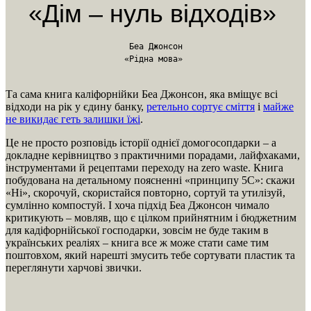
«Дім – нуль відходів»
Беа Джонсон
«Рідна мова»
Та сама книга каліфорнійки Беа Джонсон, яка вміщує всі
відходи на рік у єдину банку,
ретельно сортує сміття
і
майже
не викидає геть залишки їжі
.
Це не просто розповідь історії однієї домогосопдарки – а
докладне керівництво з практичними порадами, лайфхаками,
інструментами й рецептами переходу на zero waste. Книга
побудована на детальному поясненні «принципу 5С»: скажи
«Ні», скорочуй, скористайся повторно, сортуй та утилізуй,
сумлінно компостуй. І хоча підхід Беа Джонсон чимало
критикують – мовляв, що є цілком прийнятним і бюджетним
для кадіфорнійської господарки, зовсім не буде таким в
українських реаліях – книга все ж може стати саме тим
поштовхом, який нарешті змусить тебе сортувати пластик та
переглянути харчові звички.