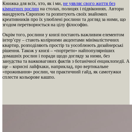
Книжка для всіх, хто, як і ми,
не уявляє свого життя без
кімнатних рослин
на столах, полицях і підвіконнях. Автори
мандрують Європою та розпитують своїх знайомих
креативників про їх улюблені рослини та догляд за ними, що
згодом перетворюється на цілу філософію.
Окрім того, рослини у книзі постають важливим елементом
інтер’єру – стають колірними акцентами мінімалістичних
квартир, розподіляють простір та уособлюють дизайнерські
рішення. Також у книзі – «портрети» найпопулярніших
домашніх рослин і поради щодо догляду за ними, без
занудства та важковагових фактів з ботанічної енциклопедії. А
ще – корисні лайфхаки, наприклад, про вертикальне
«проживання» рослин, чи практичний гайд, як самотужки
сплести кольорове кашпо.