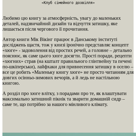
«Клуб сімейного дозвілля»
Любимо цю книгу за атмосферність, увагу до маленьких
деталей, надзвичайний дизайн та відчуття затишку, яке
лишається після чергового її прочитання.
Автор книги Мік Вікінг працює в Данському інституті
досліджень щастя, тож у книзі іронічно представляє концепт
«хюге» - задоволення від простих речей, а головне – детально
пояснює, як саме цього хюге досягти. Прості поради, рецепти
«хюгних» страв (на кшталт правильного глінтвейну та печені
по-шкіперськи), лайфхаки для привнесення затишку в оселю –
все це робить «Маленьку книгу хюге» не просто читанням для
довгих осінньо-зимових вечорів, а й ледь не настільною
книгою.
А розділ про хюге влітку, з порадами про те, як влаштувати
максимально затишний пікнік та зварити домашній сидр –
саме те, що потрібно за нашого мінливого клімату.