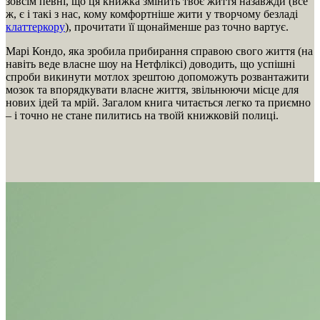
зовсім певні, що ця книжка змінить твоє життя назавжди (все
ж, є і такі з нас, кому комфортніше жити у творчому безладі
клаттеркору
), прочитати її щонайменше раз точно вартує.
Марі Кондо, яка зробила прибирання справою свого життя (на
навіть веде власне шоу на Нетфліксі) доводить, що успішні
спроби викинути мотлох зрештою допоможуть розвантажити
мозок та впорядкувати власне життя, звільнюючи місце для
нових ідей та мрій. Загалом книга читається легко та приємно
– і точно не стане пилитись на твоїй книжковій полиці.