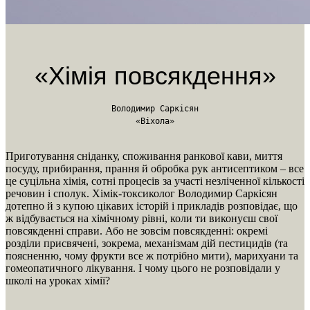
«Хімія повсякдення»
Володимир Саркісян
«Віхола»
Приготування сніданку, споживання ранкової кави, миття
посуду, прибирання, прання й обробка рук антисептиком – все
це суцільна хімія, сотні процесів за участі незліченної кількості
речовин і сполук. Хімік-токсиколог Володимир Саркісян
дотепно й з купою цікавих історій і прикладів розповідає, що
ж відбувається на хімічному рівні, коли ти виконуєш свої
повсякденні справи. Або не зовсім повсякденні: окремі
розділи присвячені, зокрема, механізмам дій пестицидів (та
поясненню, чому фрукти все ж потрібно мити), марихуани та
гомеопатичного лікування. І чому цього не розповідали у
школі на уроках хімії?