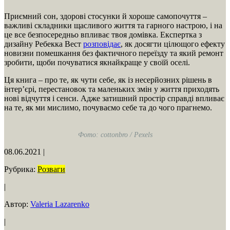
Приємний сон, здорові стосунки й хороше самопочуття –
важливі складники щасливого життя та гарного настрою, і на
це все безпосередньо впливає твоя домівка. Експертка з
дизайну Ребекка Вест
розповідає
, як досягти цілющого ефекту
новизни помешкання без фактичного переїзду та який ремонт
зробити, щоби почуватися якнайкраще у своїй оселі.
Ця книга – про те, як чути себе, як із несерйозних рішень в
інтер’єрі, перестановок та маленьких змін у життя приходять
нові відчуття і сенси. Адже затишний простір справді впливає
на те, як ми мислимо, почуваємо себе та до чого прагнемо.
Фото: cottonbro / Pexels
08.06.2021
|
Рубрика:
Розваги
|
Автор:
Valeria Lazarenko
|