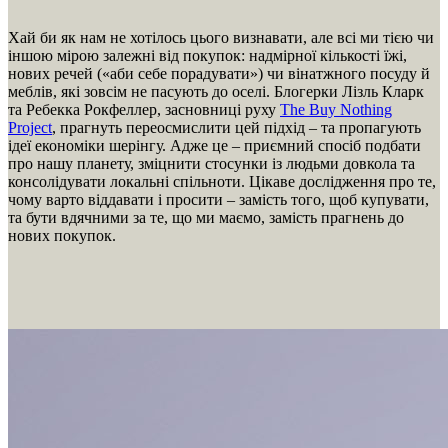
Хай би як нам не хотілось цього визнавати, але всі ми тією чи
іншою мірою залежні від покупок: надмірної кількості їжі,
нових речей («аби себе порадувати») чи вінатжного посуду й
меблів, які зовсім не пасують до оселі. Блогерки Лізль Кларк
та Ребекка Рокфеллер, засновниці руху
The Buy Nothing
Project
, прагнуть переосмислити цей підхід – та пропагують
ідеї економіки шерінгу. Адже це – приємний спосіб подбати
про нашу планету, зміцнити стосунки із людьми довкола та
консолідувати локальні спільноти. Цікаве дослідження про те,
чому варто віддавати і просити – замість того, щоб купувати,
та бути вдячними за те, що ми маємо, замість прагнень до
нових покупок.