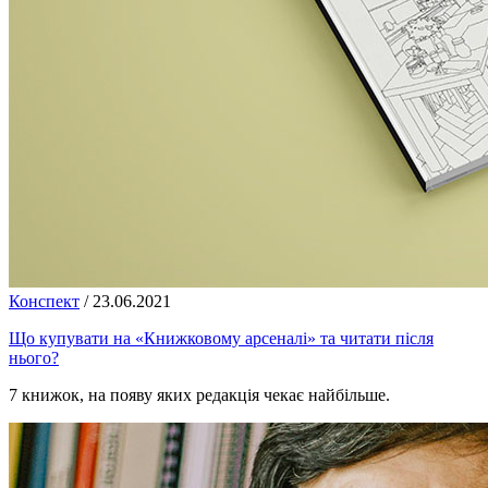
Конспект
/
23.06.2021
Що купувати на «Книжковому арсеналі» та читати після
нього?
7 книжок, на появу яких редакція чекає найбільше.