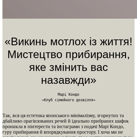
«Викинь мотлох із життя!
Мистецтво прибирання,
яке змінить вас
назавжди»
Марі Кондо
«Клуб сімейного дозвілля»
Так, вся ця естетика японського мінімалізму, згорнутих та
дбайливо орагінзованих речей й ідеально прибраних шафок
проникла в пінтерести та інстаграми з подачі Марі Кондо,
гуру прибирання й впорядкування простору. І хоча ми не