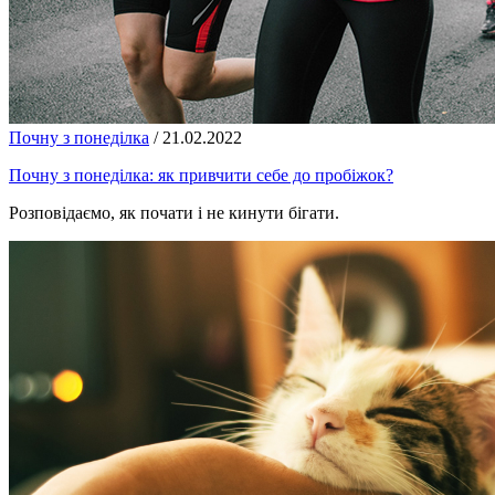
Почну з понеділка
/
21.02.2022
Почну з понеділка: як привчити себе до пробіжок?
Розповідаємо, як почати і не кинути бігати.