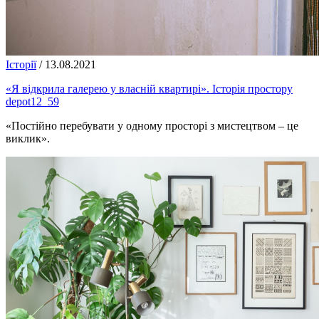
Історії
/
13.08.2021
«Я відкрила галерею у власній квартирі». Історія простору
depot12_59
«Постійно перебувати у одному просторі з мистецтвом – це
виклик».