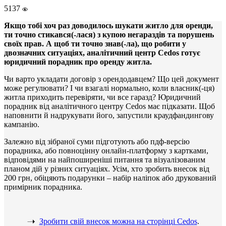
5137
Якщо тобі хоч раз доводилось шукати житло для оренди,
ти точно стикався(-лася) з купою негараздів та порушень
своїх прав. А щоб ти точно знав(-ла), що робити у
двозначних ситуаціях, аналітичний центр Cedos готує
юридичний порадник про оренду житла.
Чи варто укладати договір з орендодавцем? Що цей документ
може регулювати? І чи взагалі нормально, коли власник(-ця)
житла приходить перевіряти, чи все гаразд? Юридичний
порадник від аналітичного центру Cedos має підказати. Щоб
наповнити й надрукувати його, запустили краудфандингову
кампанію.
Залежно від зібраної суми підготують або пдф-версію
порадника, або повноцінну онлайн-платформу з картками,
відповідями на найпоширеніші питання та візуалізованим
планом дій у різних ситуаціях. Усім, хто зробить внесок від
200 грн, обіцяють подарунки – набір наліпок або друкований
примірник порадника.
Зробити свій внесок можна на сторінці Cedos
.