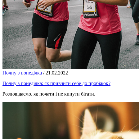
Почну з понеділка
/
21.02.2022
Почну з понеділка: як привчити себе до пробіжок?
Розповідаємо, як почати і не кинути бігати.