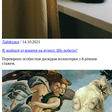
Лайфхаки
/
14.10.2021
Я знайшл(-а) кошеня на вулиці. Що робити?
Перевірено особистим досвідом волонтерки з 8-річним
стажем.