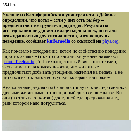
3541
Ученые из Калифорнийского университета в Дейвисе
определили, что коты – если у них есть выбор –
предпочитают не трудиться ради еды. Результаты
исследования не удивили владельцев кошек, но стали
неожиданностью для специалистов, изучающих их
поведение,
сообщает
knife.media
со ссылкой на
phys.org
.
Как показало исследование, котам не свойственно поведение
«против халявы» (то, что по-английски ученые называют
“
contrafreeloading
”). Психолог, который ввел этот термин, в
эксперименте на крысах показал, что животные
предпочитают добывать угощение, нажимая на педаль, а не
питаться из открытой кормушки, которая стоит рядом.
Аналогичные результаты были достигнуты в экспериментах с
другими животными: от птиц и рыб до коз и шимпанзе. Все
они (в отличие от котов!) доступной еде предпочитали ту,
ради которой надо потрудиться.