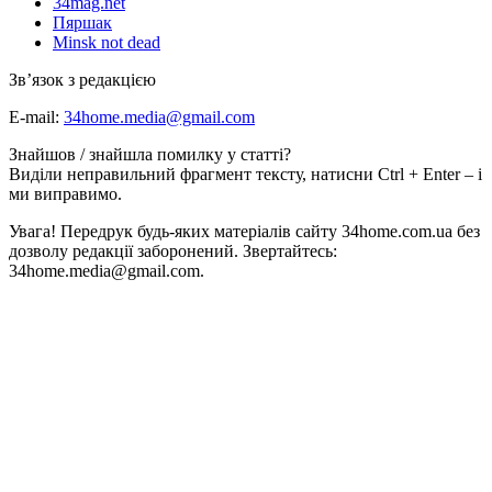
34mag.net
Пяршак
Minsk not dead
Зв’язок з редакцією
E-mail:
34home.media@gmail.com
Знайшов / знайшла помилку у статті?
Виділи неправильний фрагмент тексту, натисни Ctrl + Enter – і
ми виправимо.
Увага! Передрук будь-яких матеріалів сайту 34home.com.ua без
дозволу редакції заборонений. Звертайтесь:
34home.media@gmail.com.