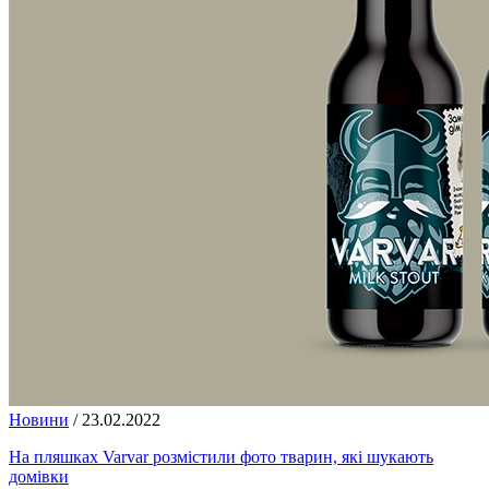
Новини
/
23.02.2022
На пляшках Varvar розмістили фото тварин, які шукають
домівки