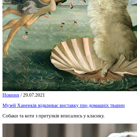
Новини
/
29.07.2021
Музей Ханенків відкриває виставку про домашніх тварин
Cобаки та коти з притулків вписались у класику.