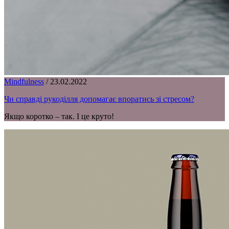
Mindfulness
/
23.02.2022
Чи справді рукоділля допомагає впоратись зі стресом?
Якщо коротко – так. І це круто!