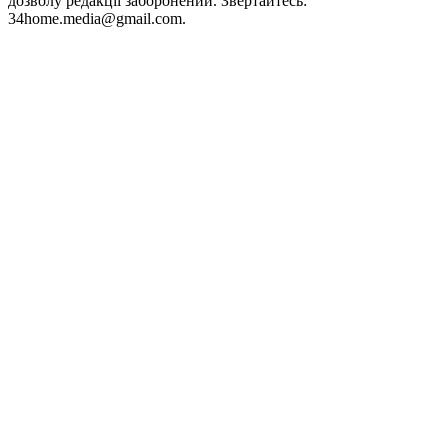
дозволу редакції заборонений. Звертайтесь:
34home.media@gmail.com.