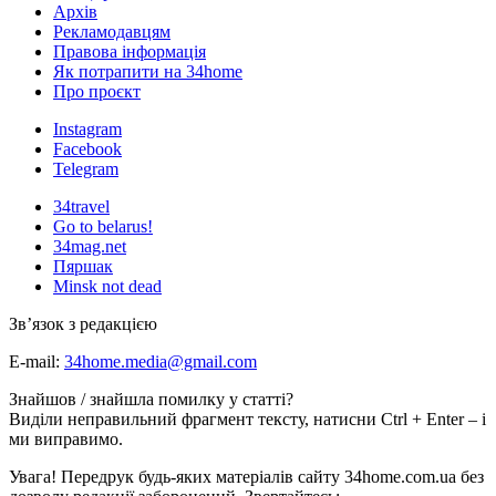
Архів
Рекламодавцям
Правова інформація
Як потрапити на 34home
Про проєкт
Instagram
Facebook
Telegram
34travel
Go to belarus!
34mag.net
Пяршак
Minsk not dead
Зв’язок з редакцією
E-mail:
34home.media@gmail.com
Знайшов / знайшла помилку у статті?
Виділи неправильний фрагмент тексту, натисни Ctrl + Enter – і
ми виправимо.
Увага! Передрук будь-яких матеріалів сайту 34home.com.ua без