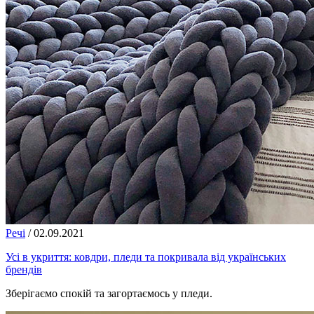
Речі
/
02.09.2021
Усі в укриття: ковдри, пледи та покривала від українських
брендів
Зберігаємо спокій та загортаємось у пледи.